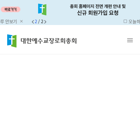
보기
2
/
2
오늘하루 안
close
check_box_outline_blank
menu