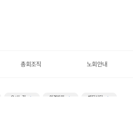
총회조직
노회안내
오시는길
원격지원
채팅상담
navigate_next
navigate_next
navigate_next
0
FAX
02-568-7456