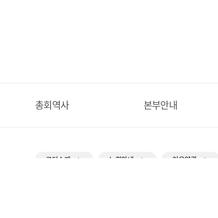
총회역사
본부안내
교단소개
노회안내
이용약관
navigate_next
navigate_next
navigate_next
(06177) 서울시 강남구 영동대로 330 (대치동)
TEL
02-559-560
Copyright ⓒ 대한예수교장로회총회. All Rights Reserved.